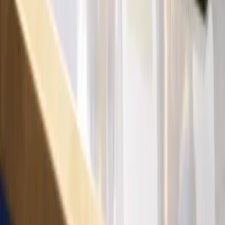
หวยฮานอย
หวยยี่กี
หวยหุ้นไทย
หวยมาเลย์
ข้อมูล
ผลหวย
ทำนายฝัน
สถิติหวย
เลขเด็ด
อัตราจ่ายหวย
ฝากถอน
ความปลอดภัย
บทความ
คำถามที่พบบ่อย
เกี่ยวกับเรา
ติดต่อ