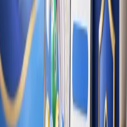
เว็บหวยจ่ายจริงดูจากอะไร?
ทำไมต้องดูหลักฐานการจ่ายจริงก่อนสมัคร?