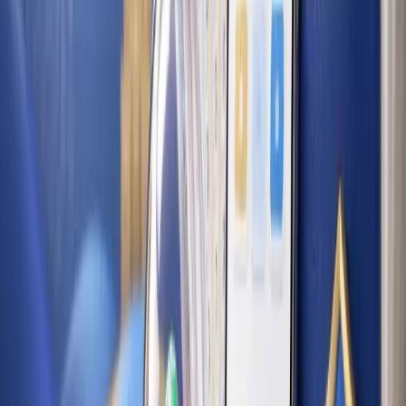
ดูระยะเวลาที่เปิดให้บริการ
เว็บที่เปิดมานาน 3 ปีขึ้นไปและ
ยังให้บริการอยู่ มักผ่านการทดสอบจากตลาดและมีระบบ
จ่ายเงินที่เสถียร
เกี่ยวข้อง
อ่านควบคู่กับ
หน้าเว็บหวยออนไลน์เชื่อถือได้
ที่อธิบายเกณฑ์
ความน่าเชื่อถือของเว็บโดยรวม และ
หน้ารีวิวเว็บหวย
ที่เปรียบ
เทียบเว็บแต่ละเจ้าอย่างละเอียด รวมทั้ง
หน้าอัตราจ่ายหวยล่าสุด
ที่อัปเดตอัตราจ่ายของแต่ละเว็บแบบเรียลไทม์
เริ่มเล่นกับเว็บที่จ่ายจริง
สมัครกับเว็บที่ผ่านการตรวจสอบหลักฐานการจ่ายเงินจริง พร้อม
ระบบฝาก-ถอนผ่านธนาคาร
ดูรีวิวเว็บที่แนะนำ
เช็คความน่าเชื่อถือก่อน
คำถามที่พบบ่อย