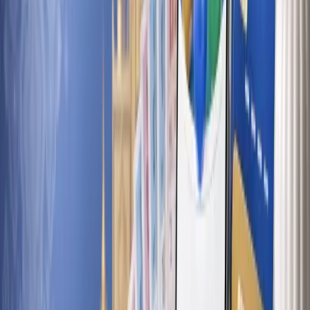
เปรียบเทียบเว็บหวยจ่ายจริงที่เราคัดเลือก
เว็บด้านล่างผ่านเกณฑ์ทั้ง 4 ข้อข้างต้น พร้อมหลักฐานการจ่าย
เงินจริงจากผู้ใช้ ในกลุ่มผู้เล่นหวยขนาดใหญ่ ตรวจสอบราย
ละเอียดอัตราจ่าย ความเร็วในการถอน และระบบฝาก-ถอน
ก่อนตัดสินใจสมัคร
จ่าย
ฝาก
ความเร็ว
จำนวน
อันดับ
เว็บหวย
3 ตัว
ขั้น
เริ่มเล่น
ถอน
หวย
บน
ต่ำ
Lotto432
เว็บแนะนำอันดับ
สมัคร
1
เว็บ
เว็บหวยจ่ายเต็ม
1
7
แนะนำ
1
900
1-5 นาที
ฝาก-ถอนออโต้
บาท
ประเภท
กดผ่าน
บาทละ 900
ลิงก์
แนะนำ
ทางการ