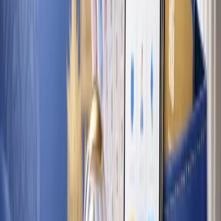
ใช้เป็นเว็บปลอม ผู้ให้บริการอินเทอร์เน็ตบล็อก หรือลิงก์เก่าที่
หมดอายุ วิธีแก้ไขที่ปลอดภัยคือ:
ใช้ลิงก์ทางการที่อัปเดตล่าสุด (กดปุ่ม “เข้าเล่นเลย” ใน
หน้านี้ — ลิงก์อัปเดตอัตโนมัติเมื่อมีการเปลี่ยน URL)
ลองเปิดผ่าน 4G/5G แทน WiFi (บาง ISP มีการบล็อก)
เปลี่ยน DNS เป็น 1.1.1.1 (Cloudflare) หรือ 8.8.8.8 (Google)
ใช้เบราว์เซอร์โหมด Incognito เพื่อตัดปัญหา cache
ลิงก์ทางเข้าในหน้านี้จะถูกอัปเดตทันทีเมื่อ
Lotto432
เปลี่ยน URL
หลัก ผู้อ่านสามารถ bookmark หน้านี้ไว้ใช้เป็น “ทางเข้าสำรอง”
ได้
คำเตือนเรื่องเว็บปลอมที่ใช้ชื่อคล้าย
เว็บที่ตั้งชื่อคล้ายกับเว็บใหญ่เป็นกลยุทธ์ที่นักหลอกลวงใช้บ่อย
ก่อนกรอกข้อมูลส่วนตัวหรือฝากเงิน ตรวจสอบให้แน่ใจว่า:
URL ตรงกับลิงก์ทางการ (ไม่ใช่ชื่อคล้ายๆ ที่ต่างกันเพียง