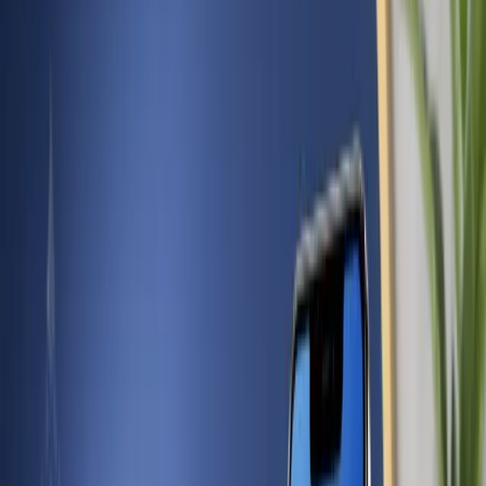
ถอนขั้นต่ำ
1 บาท
ความเร็วฝาก
ทันที
ความเร็วถอน
1-5 นาที
จำนวนประเภท
7
ประเภท
หวย
คอมพิวเตอร์ / มือถือ iOS / Android /
รองรับอุปกรณ์
แท็บเล็ต
เปิดให้บริการ
24 ชั่วโมง ทุกวัน
ข้อดีของ
Lotto432
✓
หวยให้เลือก 7 ประเภท
✓
ฝาก-ถอนอัตโนมัติ
✓
อัตราจ่ายสูงสุด บาทละ 900
✓
ระบบเสถียร เปิด 24 ชั่วโมง
ข้อสังเกตที่ควรรู้