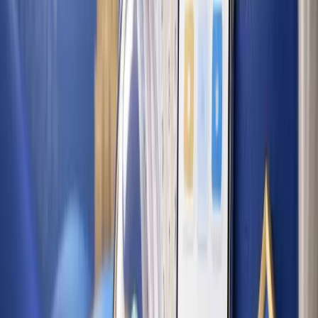
1-2 ตัวอักษร)
มี HTTPS (รูปกุญแจในแถบที่อยู่)
ดีไซน์เว็บไม่มีตัวสะกดผิด หรือรูปภาพเบลอ
เลขบัญชีฝากตรงกับชื่อบริษัท ไม่ใช่บัญชีบุคคลธรรมดา
ข้อมูลเพิ่มเติม
ผู้อ่านที่สนใจเปรียบเทียบ
Lotto432
กับเว็บหวยออนไลน์อื่น
สามารถอ่านรีวิวฉบับเต็มของหลายเว็บที่
หน้ารีวิวเว็บหวย
ออนไลน์
หรือศึกษา
อัตราจ่ายหวยมาตรฐาน
เพื่อใช้เป็นเกณฑ์
เปรียบเทียบ
คำแนะนำก่อนเริ่มเล่น
สำหรับมือใหม่ที่กำลังพิจารณาสมัคร
Lotto432
หรือเว็บหวย
ออนไลน์ใด ๆ มีข้อแนะนำพื้นฐานดังนี้:
ตั้งงบประมาณก่อนเริ่มเล่น
— กำหนดวงเงินที่พร้อมจะเสีย