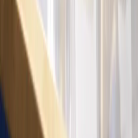
หวยยี่กี
หวยหุ้นไทย
หวยมาเลย์
ข้อมูล
ผลหวย
ทำนายฝัน
สถิติหวย
เลขเด็ด
อัตราจ่ายหวย
ฝากถอน
ความปลอดภัย
บทความ
คำถามที่พบบ่อย
เกี่ยวกับเรา
ติดต่อ
นโยบายความเป็นส่วนตัว