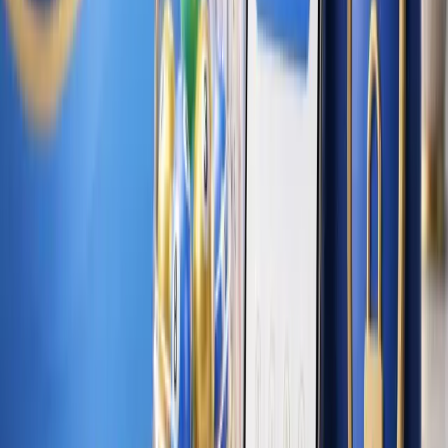
บทความที่เกี่ยวข้อง
รีวิวเว็บหวยทั้งหมด →
เว็บหวยออนไลน์ →
วิธีซื้อหวยออนไลน์
→
อัตราจ่ายหวย →
คำถามที่พบบ่อยเกี่ยวกับ
Lotto432
Lotto432 คือเว็บหวยออนไลน์อะไร?
Lotto432 สมัครยังไง?