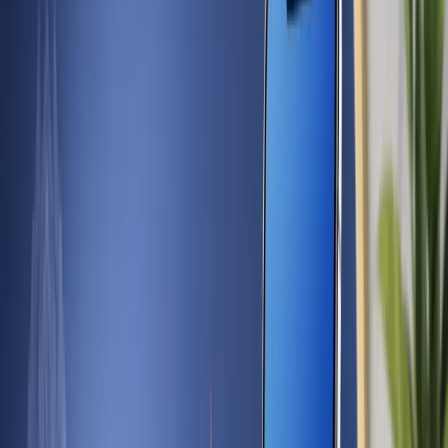
!
ต้องยืนยันตัวตนก่อนถอน
!
มี downtime สำหรับ maintenance รายเดือน
Lotto432
เว็บหวยออนไลน์คืออะไร
Lotto432
เป็นแพลตฟอร์มแทงหวยออนไลน์ที่ให้บริการ
ครอบคลุมหวยหลายประเภท ทั้งหวยรัฐบาลที่ออกทุกวันที่ 1 และ
16 หวยลาวซึ่งออก 3 ครั้งต่อสัปดาห์ หวยฮานอยที่ออกทุกวัน
หวยยี่กีที่ออกทุก 15 นาที รวมถึงหวยหุ้นและหวยต่างประเทศ ผู้
ใช้สามารถเลือกแทงประเภทใดก็ได้ในระบบเดียวกัน โดยไม่ต้อง
สมัครหลายเว็บ
จุดที่ทำให้
Lotto432
ได้รับความสนใจคือระบบฝาก-ถอน
อัตโนมัติ ที่ไม่ต้องแจ้งแอดมิน ซึ่งช่วยลดเวลารอและความผิด
พลาดของมนุษย์ ในกรณีที่ผลหวยออกแล้วและมีการจ่ายรางวัล
ระบบจะโอนเข้าบัญชีของผู้เล่นโดยตรง ตามอัตราจ่ายที่ระบุไว้
ในเว็บ