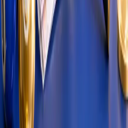
เว็บหวยออนไลน์เชื่อถือได้
เว็บหวยจ่ายจริง
วิธีซื้อหวยออนไลน์
หวยออนไลน์
หวยรัฐบาล
หวยลาว
หวยฮานอย
หวยยี่กี
หวยหุ้นไทย
หวยมาเลย์
ข้อมูล
ผลหวย
ทำนายฝัน
สถิติหวย
เลขเด็ด
อัตราจ่ายหวย