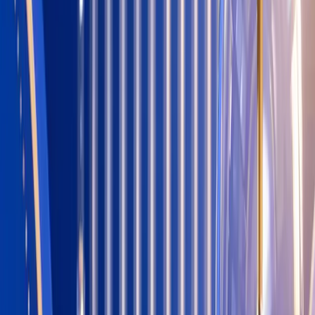
20/01/2568: เลข 6 ตัว 820086 | เลข 3 ตัว 086 | เลข 2 ตัว 86
22/11/2567: เลข 6 ตัว 949497 | เลข 3 ตัว 497 | เลข 2 ตัว 97
09/10/2567: เลข 6 ตัว 668435 | เลข 3 ตัว 435 | เลข 2 ตัว 35
09/09/2567: เลข 6 ตัว 787339 | เลข 3 ตัว 339 | เลข 2 ตัว 39
26/08/2567: เลข 6 ตัว 388224 | เลข 3 ตัว 224 | เลข 2 ตัว 24
12/07/2567: เลข 6 ตัว 029065 | เลข 3 ตัว 065 | เลข 2 ตัว 65
28/06/2567: เลข 6 ตัว 695514 | เลข 3 ตัว 514 | เลข 2 ตัว 14
29/05/2567: เลข 6 ตัว 285419 | เลข 3 ตัว 419 | เลข 2 ตัว 19
16/02/2567: เลข 6 ตัว 229390 | เลข 3 ตัว 390 | เลข 2 ตัว 90
17/01/2567: เลข 6 ตัว 541226 | เลข 3 ตัว 226 | เลข 2 ตัว 26
03/01/2567: เลข 6 ตัว 143873 | เลข 3 ตัว 873 | เลข 2 ตัว 73