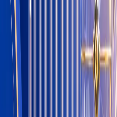
06/10/2566: เลข 6 ตัว 171976 | เลข 3 ตัว 976 | เลข 2 ตัว 76
23/08/2566: เลข 6 ตัว 493061 | เลข 3 ตัว 061 | เลข 2 ตัว 61
24/07/2566: เลข 6 ตัว 020390 | เลข 3 ตัว 390 | เลข 2 ตัว 90
26/05/2566: เลข 6 ตัว 054667 | เลข 3 ตัว 667 | เลข 2 ตัว 67
26/04/2566: เลข 6 ตัว 153717 | เลข 3 ตัว 717 | เลข 2 ตัว 17
12/04/2566: เลข 6 ตัว 085597 | เลข 3 ตัว 597 | เลข 2 ตัว 97
13/03/2566: เลข 6 ตัว 172114 | เลข 3 ตัว 114 | เลข 2 ตัว 14
13/01/2566: เลข 6 ตัว 385319 | เลข 3 ตัว 319 | เลข 2 ตัว 19
30/11/2565: เลข 6 ตัว 681994 | เลข 3 ตัว 994 | เลข 2 ตัว 94
31/10/2565: เลข 6 ตัว 646339 | เลข 3 ตัว 339 | เลข 2 ตัว 39
17/10/2565: เลข 6 ตัว 381667 | เลข 3 ตัว 667 | เลข 2 ตัว 67