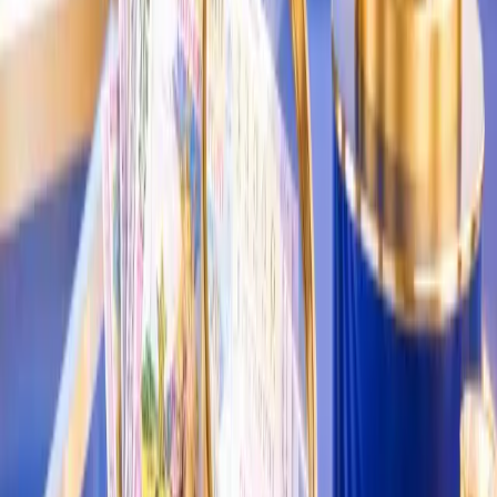
Facebook