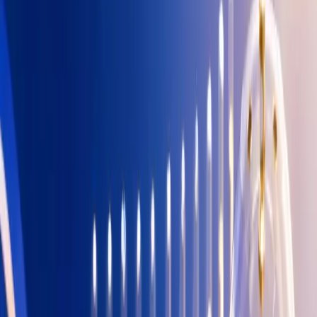
โดย
ทีมงาน SueaHuay
·
23 กุมภาพันธ์ 2569
·
อ่าน
6
นาที
คอหวยแห่ส่องเลขมงคลเดือนสี่ ขึ้น-แรม 7 ค่ำ ย้อนสถิติหวยลาว
สลากพัฒนา 10 ปี รวม 53 งวด พบเลขท้ายออกซ้ำหลายชุด
เตรียมรับทรัพย์งวดส่งท้ายเดือนแห่งความรัก
วันนี้หวยลาวออกตรงกับวันจันทร์ที่ 23 กุมภาพันธ์ 2569 สัปดาห์
สุดท้ายของเดือนแห่งความรัก ปฏิทินจันทรคติระบุเป็นวันขึ้น 7
ค่ำ เดือน 4 ปีมะเส็ง แม้วันนี้ไม่ใช่วันธงชัย แต่ตำราโหราศาสตร์
ยกให้เป็น วันดิถีเรียงหมอน ฤกษ์นี้ถือเป็นมงคลสูงสุดสำหรับการ
เริ่มต้นชีวิตคู่ ทั้งการหมั้น การแต่งงาน หรือการจดทะเบียน
สมรส
นอกจากนี้ วันนี้ยังเหมาะสำหรับการทำบุญขึ้นบ้านใหม่และการ
เจรจาการค้าเพื่อให้ประสบความสำเร็จ หากพิจารณาตามหลัก
กาลโยค วันนี้ถือเป็นช่วงเวลาที่ปลอดภัย เนื่องจากพ้นวันอุบาทว์
(22 ก.พ.) และยังไม่ถึงวันโลกาวินาศ (25 ก.พ.) ประชาชนจำนวน
มากจึงใช้โอกาสนี้เริ่มต้นกิจกรรมมงคล